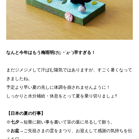
なんと今年はもう梅雨明け(; ･`д･´)早すぎる！
まだジメジメして汗ばむ陽気ではありますが、すごく暑くなって
きましたね。
予定より早い夏の兆しに体調を崩されませんように！
しっかりと水分補給・休息をとって夏を乗り切りましょ‼
【日本の夏の行事】
※
七夕
→短冊に願い事を書いて笹の葉に吊るして願う。
※
お盆
→ご先祖さまの霊をまつり、お迎えして感謝の気持ちを伝