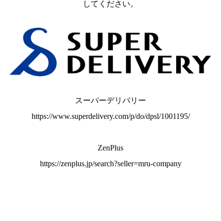
してください。
スーパーデリバリー
https://www.superdelivery.com/p/do/dpsl/1001195/
ZenPlus
https://zenplus.jp/search?seller=mru-company