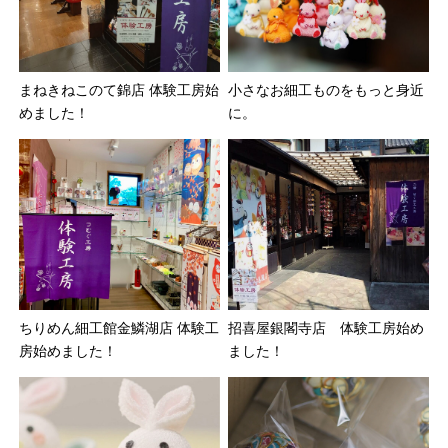
まねきねこのて錦店 体験工房始
小さなお細工ものをもっと身近
めました！
に。
ちりめん細工館金鱗湖店 体験工
招喜屋銀閣寺店 体験工房始め
房始めました！
ました！