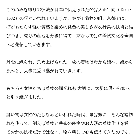
この巧みな織りの技法が日本に伝えられたのは天正年間（1573～
1592）の頃といわれていますが、やがて着物の町、京都では、し
ぼがもたらす軽い質感と染めの発色の美しさが友禅染の技術と結
びつき、織りの産地を丹後に得て、京ならではの着物文化を全国
へと発信していきます。
丹念に織られ、染め上げられた一枚の着物は母から娘へ、娘から
孫へと、大事に受け継がれていきます。
もちろん女性たちは着物の端切れも 大切に、大切に母から娘へ
と引き継ぎました。
縫い物は女性のたしなみといわれた時代、母は娘に、そんな端切
れを使って、例えば着物と共布の袋物やお人形の着物作りを通し
てお針の技術だけではなく、物を慈しむ心も伝えてきたのです。