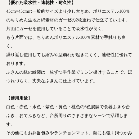
【
優れた吸水性・速乾性・耐久性
】
45cm×45cmの一般的サイズより少し大きめ、ポリエステル100％
のちりめん生地と綿素材のガーゼの2枚重ねで仕立てています。
片面にガーゼを使用していることで吸水性が良く、
もう片面では、ちりめんポリエステル100％素材で手触りも良
く、
繰り返し使用しても縮みや型崩れが起きにくく、速乾性に優れて
おります。
ふきんの縁の縫製は一枚ずつ手作業でミシン掛けすることで、ほ
つれづらく、丈夫なふきんに仕上げています。
【
使用用途
】
白色・赤色・水色・紫色・黄色・桃色の6色展開で食器ふきや台
ふき、おてふきなど、台所周りのさまざまなシーンで活躍しま
す。
その他にもお弁当包みやランチョンマット、熱にも強く鍋つかみ